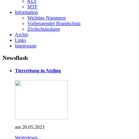
KLF
MTF
Information
Wichtige Nummern
Vorbeugender Brandschutz
Zivilschutzalarm
Archiv
Links
Impressum
Newsflash
Tierrettung in Atzling
am 26.05.2023
Weiterlesen...