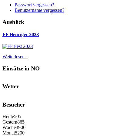
Passwort vergessen?
Benutzername vergessen?
Ausblick
FF Heuriger 2023
Weiterlesen...
Einsätze in NÖ
Wetter
Besucher
Heute
505
Gestern
865
Woche
3906
Monat
5200