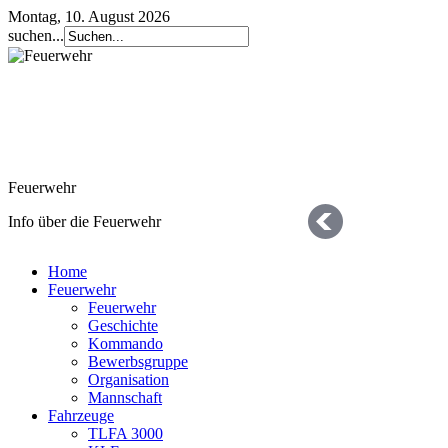
Montag, 10. August 2026
suchen...
Feuerwehr
Info über die Feuerwehr
Home
Feuerwehr
Feuerwehr
Geschichte
Kommando
Bewerbsgruppe
Organisation
Geschichte
Mannschaft
Fahrzeuge
die letzten 125 Jahre
TLFA 3000