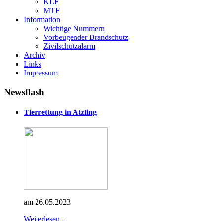
KLF
MTF
Information
Wichtige Nummern
Vorbeugender Brandschutz
Zivilschutzalarm
Archiv
Links
Impressum
Newsflash
Tierrettung in Atzling
am 26.05.2023
Weiterlesen...