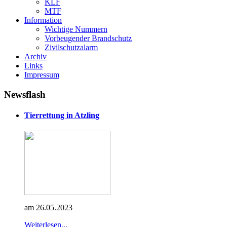
KLF
MTF
Information
Wichtige Nummern
Vorbeugender Brandschutz
Zivilschutzalarm
Archiv
Links
Impressum
Newsflash
Tierrettung in Atzling
am 26.05.2023
Weiterlesen...