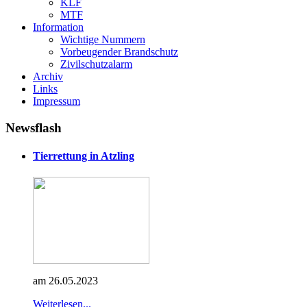
KLF
MTF
Information
Wichtige Nummern
Vorbeugender Brandschutz
Zivilschutzalarm
Archiv
Links
Impressum
Newsflash
Tierrettung in Atzling
am 26.05.2023
Weiterlesen...